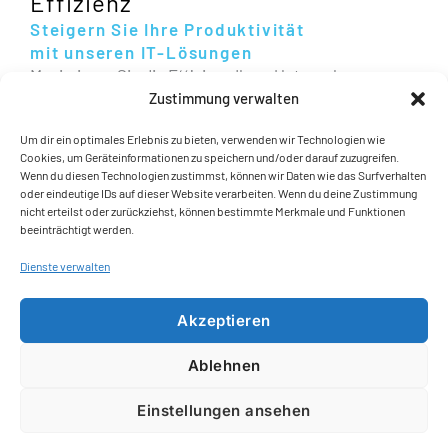
Effizienz
Steigern Sie Ihre Produktivität
mit unseren IT-Lösungen
Maximieren Sie die Effizienz Ihres Unternehmens
durch IT-Lösungen, die exakt auf Ihre Anforderungen
Zustimmung verwalten
zugeschnitten sind. Wir sorgen für reibungslose
Um dir ein optimales Erlebnis zu bieten, verwenden wir Technologien wie
Abläufe und minimierte Ausfallzeiten.
Cookies, um Geräteinformationen zu speichern und/oder darauf zuzugreifen.
Zusätzlich bieten wir die Nutzung gebrauchter
Wenn du diesen Technologien zustimmst, können wir Daten wie das Surfverhalten
Hardware an, um Ihre Kosten zu senken und
oder eindeutige IDs auf dieser Website verarbeiten. Wenn du deine Zustimmung
gleichzeitig die Leistung zu steigern. Setzen Sie auf
nicht erteilst oder zurückziehst, können bestimmte Merkmale und Funktionen
beeinträchtigt werden.
nachhaltige, kosteneffiziente und leistungsstarke IT-
Infrastrukturen
, die Ihre Produktivität auf das
Dienste verwalten
nächste Level heben.
Akzeptieren
Fragen Sie uns unverbindlich an und lassen Sie sich
beraten!
Ablehnen
0231 9999 1040
Einstellungen ansehen